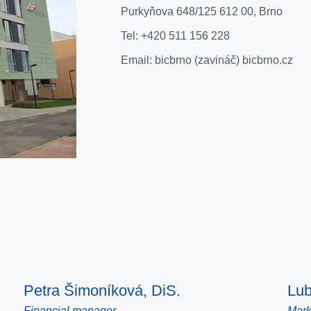
Purkyňova 648/125 612 00, Brno
Tel:
+420 511 156 228
Email:
bicbrno (zavináč) bicbrno.cz
Petra Šimoníková, DiS.
Lub
Financial manager
Mark