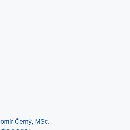
omír Černý, MSc.
eting manager