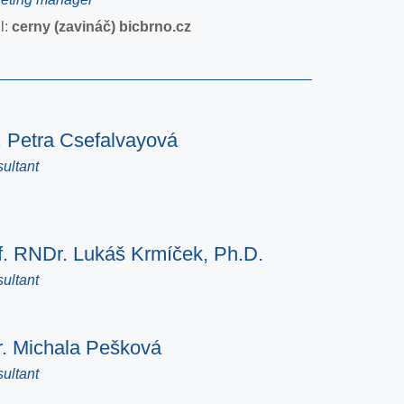
l:
cerny (zavináč) bicbrno.cz
. Petra Csefalvayová
ultant
f. RNDr. Lukáš Krmíček, Ph.D.
ultant
. Michala Pešková
ultant