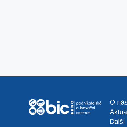
O ná
Aktual
Další 