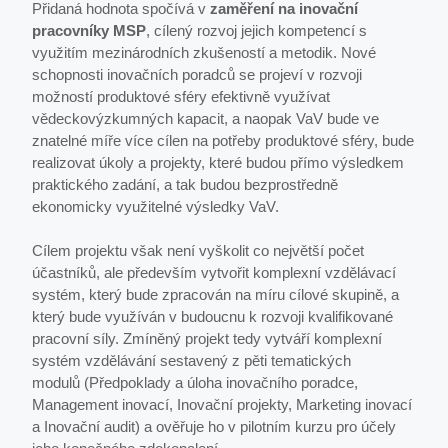
Přidaná hodnota spočívá v
zaměření na inovační
pracovníky MSP
, cílený rozvoj jejich kompetencí s
využitím mezinárodních zkušeností a metodik. Nové
schopnosti inovačních poradců se projeví v rozvoji
možností produktové sféry efektivně využívat
vědeckovýzkumných kapacit, a naopak VaV bude ve
znatelné míře více cílen na potřeby produktové sféry, bude
realizovat úkoly a projekty, které budou přímo výsledkem
praktického zadání, a tak budou bezprostředně
ekonomicky využitelné výsledky VaV.
Cílem projektu však není vyškolit co největší počet
účastníků, ale především vytvořit komplexní vzdělávací
systém, který bude zpracován na míru cílové skupině, a
který bude využíván v budoucnu k rozvoji kvalifikované
pracovní síly. Zmíněný projekt tedy vytváří komplexní
systém vzdělávání sestavený z pěti tematických
modulů (Předpoklady a úloha inovačního poradce,
Management inovací, Inovační projekty, Marketing inovací
a Inovační audit) a ověřuje ho v pilotním kurzu pro účely