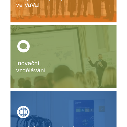
ve VaVaI
Inovační
vzdělávání