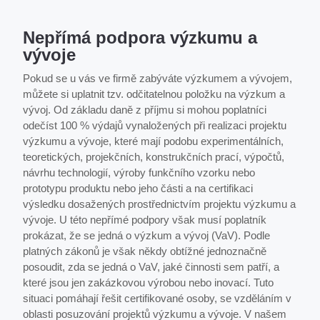
Nepřímá podpora výzkumu a
vývoje
Pokud se u vás ve firmě zabýváte výzkumem a vývojem,
můžete si uplatnit tzv. odčitatelnou položku na výzkum a
vývoj. Od základu daně z příjmu si mohou poplatníci
odečíst 100 % výdajů vynaložených při realizaci projektu
výzkumu a vývoje, které mají podobu experimentálních,
teoretických, projekčních, konstrukčních prací, výpočtů,
návrhu technologií, výroby funkčního vzorku nebo
prototypu produktu nebo jeho části a na certifikaci
výsledku dosažených prostřednictvím projektu výzkumu a
vývoje. U této nepřímé podpory však musí poplatník
prokázat, že se jedná o výzkum a vývoj (VaV). Podle
platných zákonů je však někdy obtížné jednoznačně
posoudit, zda se jedná o VaV, jaké činnosti sem patří, a
které jsou jen zakázkovou výrobou nebo inovací. Tuto
situaci pomáhají řešit certifikované osoby, se vzděláním v
oblasti posuzování projektů výzkumu a vývoje. V našem