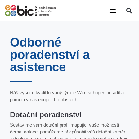
Výzkumná činnost
Další činnosti
Odborné
poradenství a
asistence
Náš vysoce kvalifikovaný tým je Vám schopen poradit a
pomoci v následujících oblastech:
Dotační poradenství
Sestavíme vám dotační profil mapující vaše možnosti
čerpat dotace, pomůžeme přizpůsobit váš dotační záměr
aktuálním výzvám, vyhledáme vám vhodné dotační zdroje