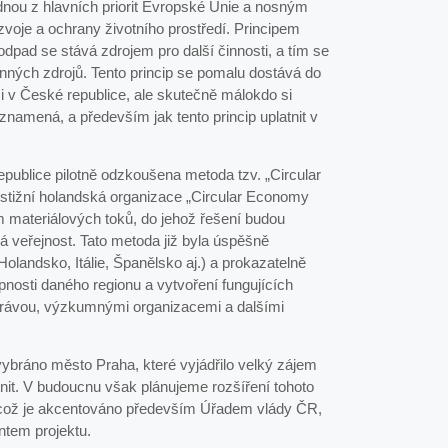
ednou z hlavních priorit Evropské Unie a nosným
voje a ochrany životního prostředí. Principem
odpad se stává zdrojem pro další činnosti, a tím se
nných zdrojů. Tento princip se pomalu dostává do
 v České republice, ale skutečně málokdo si
znamená, a především jak tento princip uplatnit v
publice pilotně odzkoušena metoda tzv. „Circular
restižní holandská organizace „Circular Economy
materiálových toků, do jehož řešení budou
ká veřejnost. Tato metoda již byla úspěšně
olandsko, Itálie, Španělsko aj.) a prokazatelně
nosti daného regionu a vytvoření fungujících
právou, výzkumnými organizacemi a dalšími
 vybráno město Praha, které vyjádřilo velký zájem
stnit. V budoucnu však plánujeme rozšíření tohoto
 což je akcentováno především Úřadem vlády ČR,
ntem projektu.