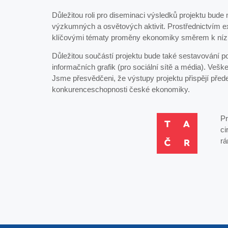
Důležitou roli pro diseminaci výsledků projektu bude
výzkumných a osvětových aktivit. Prostřednictvím e
klíčovými tématy proměny ekonomiky směrem k nízkou
Důležitou součástí projektu bude také sestavování po
informačních grafik (pro sociální sítě a média). Vešk
Jsme přesvědčeni, že výstupy projektu přispějí předev
konkurenceschopnosti české ekonomiky.
Pr
ci
rá