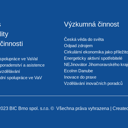
s
Výzkumná činnost
ity
Česká věda do světa
činnosti
Odpad zdrojem
Cirkulární ekonomika jako příležit
Energeticky aktivní spotřebitelé
spolupráce ve VaVaI
NEJinovátor Jihomoravského kraj
poradenství a asistence
EcoInn Danube
 vzdělávání
Inovace do praxe
dní spolupráce ve VaV
Vzdělávání inovačních poradců
023 BIC Brno spol. s.r.o. © Všechna práva vyhrazena | Create