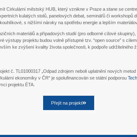
 mít Cirkulární městský HUB, který vznikne v Praze a stane se centre
xpertních kulatých stolů, panelových debat, seminářů či workshopů 
hlíkové, s nižšími nároky na spotřebu energie a lepším materiálo
zičních materiálů a případových studií (pro odborné cílové skupiny), 
eré výstupy projektu budou volně přístupné tzv. “open source” s cílem
ším ke zvýšení kvality života společnosti, k podpoře udržitelného živ
ojekt č. TL01000317 „Odpad zdrojem neboli uplatnění nových metod
rkulární ekonomiky v ČR“ je spolufinancován se státní podporou
Tech
mci projektu ÉTA.
Přejít na projekt