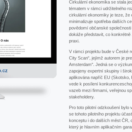
Cirkulární ekonomika se stala j
tématem v rámci udržitelného roz
cirkulární ekonomiky je teze, že 
minimalizuje spotřeba dalších ce
povědomí občanské společnosti i
dokáže představit, co konkrétně 
praxi.
V rámci projektu bude v České re
City Scan“, jejímž autorem je p
Amsterdam“. Jedná se o výzkum 
zapojeny expertní skupiny i širo
aplikována napříč EU (Skotsko, H
vede k posílení konkurenceschop
vazeb mezi firmami, veřejnou s
stakeholdery.
Pro toto pilotní odzkoušení bylo
se tohoto pilotního projektu úča
konceptu i do dalších měst ČR,
který je hlavním aplikačním gara