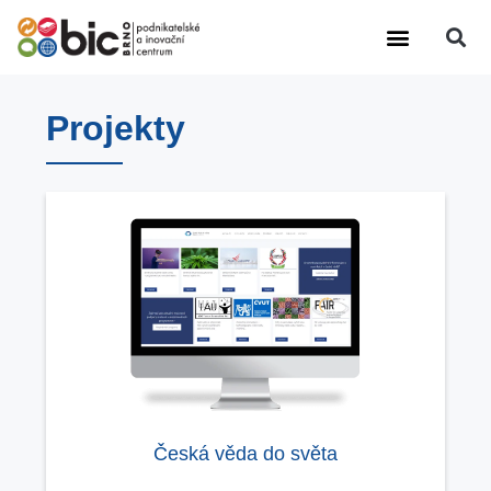
Výzkumná činnost
Další činnosti
Projekty
Česká věda do světa