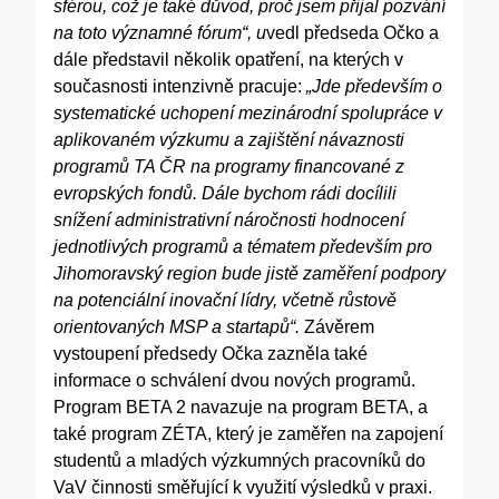
sférou, což je také důvod, proč jsem přijal pozvání
na toto významné fórum“, u
vedl předseda Očko a
dále představil několik opatření, na kterých v
současnosti intenzivně pracuje:
„Jde především o
systematické uchopení mezinárodní spolupráce v
aplikovaném výzkumu a zajištění návaznosti
programů TA ČR na programy financované z
evropských fondů. Dále bychom rádi docílili
snížení administrativní náročnosti hodnocení
jednotlivých programů a tématem především pro
Jihomoravský region bude jistě zaměření podpory
na potenciální inovační lídry, včetně růstově
orientovaných MSP a startapů“.
Závěrem
vystoupení předsedy Očka zazněla také
informace o schválení dvou nových programů.
Program BETA 2 navazuje na program BETA, a
také program ZÉTA, který je zaměřen na zapojení
studentů a mladých výzkumných pracovníků do
VaV činnosti směřující k využití výsledků v praxi.