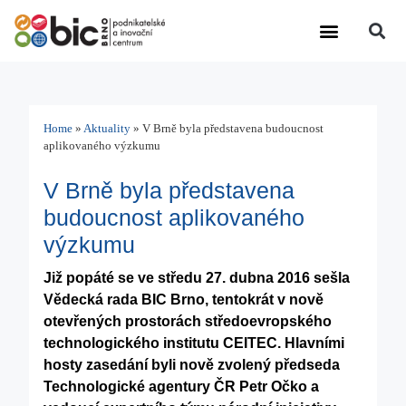
Výzkumná činnost
Další činnosti
Home
»
Aktuality
»
V Brně byla představena budoucnost
aplikovaného výzkumu
V Brně byla představena
budoucnost aplikovaného
výzkumu
Již popáté se ve středu 27. dubna 2016 sešla
Vědecká rada BIC Brno, tentokrát v nově
otevřených prostorách středoevropského
technologického institutu CEITEC. Hlavními
hosty zasedání byli nově zvolený předseda
Technologické agentury ČR Petr Očko a