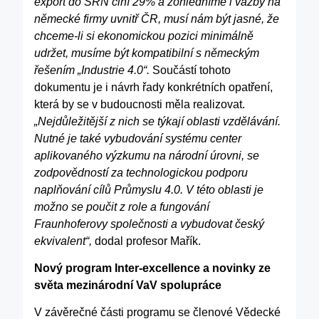
export do SRN činí 29% a
zohledníme i vazby na
německé firmy uvnitř ČR, musí nám být jasné, že
chceme-li si ekonomickou pozici minimálně
udržet, musíme být kompatibilní s německým
řešením „Industrie 4.0“.
Součástí tohoto
dokumentu je i návrh řady konkrétních opatření,
která by se v budoucnosti měla realizovat.
„Nejdůležitější z nich se týkají oblasti vzdělávání.
Nutné je také vybudování systému center
aplikovaného výzkumu na národní úrovni, se
zodpovědností za technologickou podporu
naplňování cílů Průmyslu 4.0. V této oblasti je
možno se poučit z role a fungování
Fraunhoferovy společnosti a vybudovat český
ekvivalent“,
dodal profesor Mařík.
Nový program Inter-excellence a novinky ze
světa mezinárodní VaV spolupráce
V závěrečné části programu se členové Vědecké