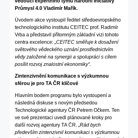
vedoucí expertního týmu národní iniciativy
Průmysl 4.0 Vladimír Mařík.
Úvodem akce vystoupil ředitel středoevropského
technologického institutu CEITEC prof. Radimír
Vrba a představil přítomným základní vizi tohoto
centra excelence:
„CEITEC směřuje k dosažení
světového vědeckého uznání prostřednictvím
vědy založené na synergii a spolupráci s cílem
posílit rozvoj znalostní ekonomiky“.
Zintenzivnění komunikace s výzkumnou
sférou je pro TA ČR klíčové
Hlavním bodem programu bylo vystoupení a
následná diskuse s novým předsedou
Technologické agentury ČR Petrem Očkem. Ten
ve své prezentaci uvedl plánované kroky pro
další rozvoj agentury TA ČR.
„Rád bych
především zintenzivnil komunikaci s výzkumnou