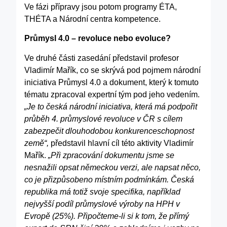
Ve fázi přípravy jsou potom programy ÉTA,
THÉTA a Národní centra kompetence.
Průmysl 4.0 – revoluce nebo evoluce?
Ve druhé části zasedání představil profesor
Vladimír Mařík, co se skrývá pod pojmem národní
iniciativa Průmysl 4.0 a dokument, který k tomuto
tématu zpracoval expertní tým pod jeho vedením.
„Je to česká národní iniciativa, která má podpořit
průběh 4. průmyslové revoluce v ČR s cílem
zabezpečit dlouhodobou konkurenceschopnost
země“,
představil hlavní cíl této aktivity Vladimír
Mařík.
„Při zpracování dokumentu jsme se
nesnažili opsat německou verzi, ale napsat něco,
co je přizpůsobeno místním podmínkám. Česká
republika má totiž svoje specifika, například
nejvyšší podíl průmyslové výroby na HPH v
Evropě (25%).
Připočteme-li si k tom, že přímý